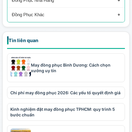
Đồng Phục Nhà Hàng
Áo Thun Sự Kiện
Sơ Mi Công Nhân
Bảo Hộ Xây Dựng
Nhà Hàng
Đồng Phục Khác
Đầu Bếp
Bảo Vệ
Tin liên quan
Tạp Dề
Spa
Áo Khoác Đồng Phục
May đồng phục Bình Dương: Cách chọn
Mũ Nón
xưởng uy tín
Chi phí may đồng phục 2026: Các yếu tố quyết định giá
Kinh nghiệm đặt may đồng phục TPHCM: quy trình 5
bước chuẩn