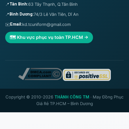
📍
Tân Bình:
63 Tây Thạnh, Q.Tân Bình
📍
Bình Dương:
74/3 Lê Văn Tiên, Dĩ An
✉️
Email:
kd.tcuniform@gmail.com
🗺️ Khu vực phục vụ toàn TP.HCM →
Copyright © 2010-2026
· May Đồng Phục
THÀNH CÔNG TM
Giá Rẻ TP.HCM – Bình Dương