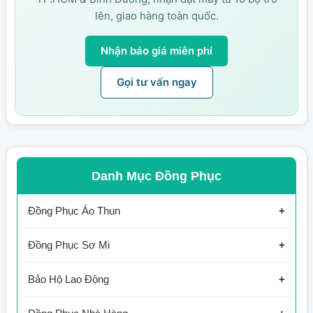
lên, giao hàng toàn quốc.
Nhận báo giá miễn phí
Gọi tư vấn ngay
Danh Mục Đồng Phục
Đồng Phục Áo Thun
Áo Thun Công Ty
Đồng Phục Sơ Mi
Áo Thun Công Nhân
Sơ Mi Công Ty
Bảo Hộ Lao Động
Áo Thun Cafe
Sơ Mi Nhà Hàng
Bảo Hộ Công Nhân