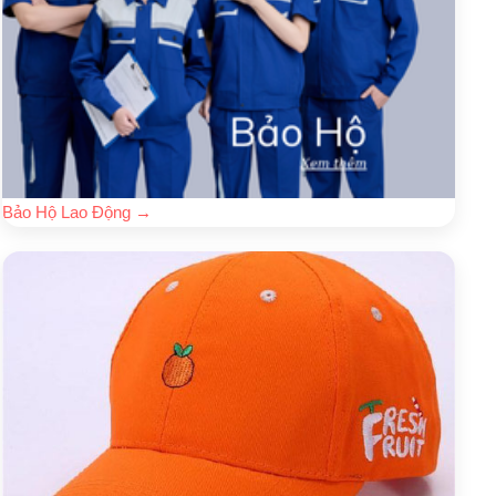
Bảo Hộ Lao Động
→