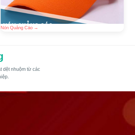
Nón Quảng Cáo
→
g
ặt dệt nhuộm từ các
hiệp.