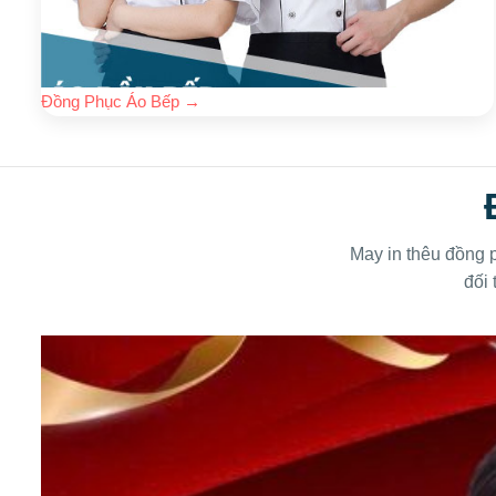
Đồng Phục Áo Bếp
→
May in thêu đồng p
đối 