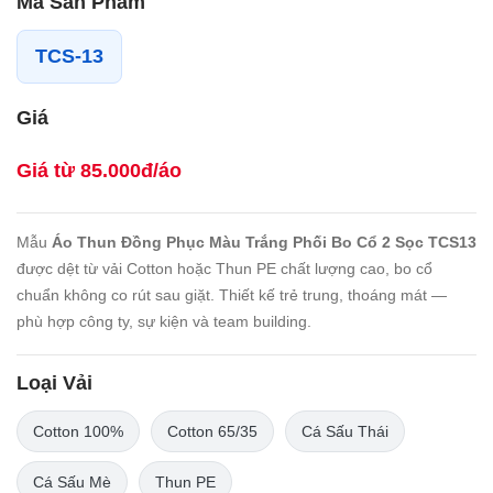
Mã Sản Phẩm
TCS-13
Giá
Giá từ 85.000đ/áo
Mẫu
Áo Thun Đồng Phục Màu Trắng Phối Bo Cổ 2 Sọc TCS13
được dệt từ vải Cotton hoặc Thun PE chất lượng cao, bo cổ
chuẩn không co rút sau giặt. Thiết kế trẻ trung, thoáng mát —
phù hợp công ty, sự kiện và team building.
Loại Vải
Cotton 100%
Cotton 65/35
Cá Sấu Thái
Cá Sấu Mè
Thun PE