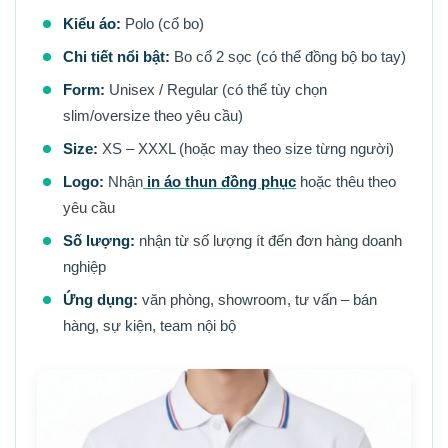
Kiểu áo:
Polo (cổ bo)
Chi tiết nổi bật:
Bo cổ 2 sọc (có thể đồng bộ bo tay)
Form:
Unisex / Regular (có thể tùy chọn
slim/oversize theo yêu cầu)
Size:
XS – XXXL (hoặc may theo size từng người)
Logo:
Nhận
in áo thun đồng phục
hoặc thêu theo
yêu cầu
Số lượng:
nhận từ số lượng ít đến đơn hàng doanh
nghiệp
Ứng dụng:
văn phòng, showroom, tư vấn – bán
hàng, sự kiện, team nội bộ