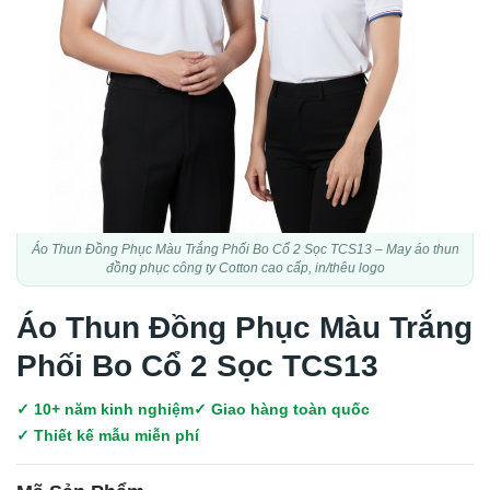
Áo Thun Đồng Phục Màu Trắng Phối Bo Cổ 2 Sọc TCS13 – May áo thun
đồng phục công ty Cotton cao cấp, in/thêu logo
Áo Thun Đồng Phục Màu Trắng
Phối Bo Cổ 2 Sọc TCS13
✓ 10+ năm kinh nghiệm
✓ Giao hàng toàn quốc
✓ Thiết kế mẫu miễn phí