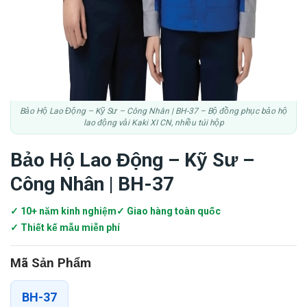
Bảo Hộ Lao Động – Kỹ Sư – Công Nhân | BH-37 – Bộ đồng phục bảo hộ
lao động vải Kaki XI CN, nhiều túi hộp
Bảo Hộ Lao Động – Kỹ Sư –
Công Nhân | BH-37
✓ 10+ năm kinh nghiệm
✓ Giao hàng toàn quốc
✓ Thiết kế mẫu miễn phí
Mã Sản Phẩm
BH-37