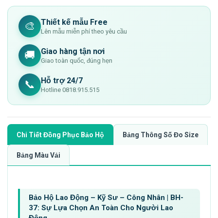
Thiết kế mẫu Free
🎨
Lên mẫu miễn phí theo yêu cầu
Giao hàng tận nơi
🚚
Giao toàn quốc, đúng hẹn
Hỗ trợ 24/7
📞
Hotline 0818.915.515
Chi Tiết Đồng Phục Bảo Hộ
Bảng Thông Số Đo Size
Bảng Màu Vải
Bảo Hộ Lao Động – Kỹ Sư – Công Nhân | BH-
37: Sự Lựa Chọn An Toàn Cho Người Lao
Động