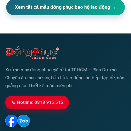
Xem tất cả mẫu đồng phục bảo hộ lao động →
Xưởng may đồng phục giá rẻ tại TP.HCM – Bình Dương.
Chuyên áo thun, sơ mi, bảo hộ lao động, áo bếp, tạp dề, nón
quảng cáo. Thiết kế mẫu miễn phí.
📞 Hotline: 0818 915 515