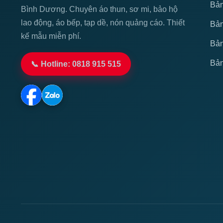
Bản
Bình Dương. Chuyên áo thun, sơ mi, bảo hộ
lao động, áo bếp, tạp dề, nón quảng cáo. Thiết
Bản
kế mẫu miễn phí.
Bản
Bản
📞 Hotline: 0818 915 515