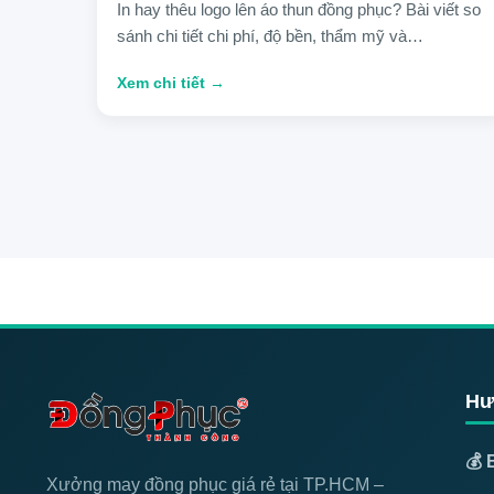
In hay thêu logo lên áo thun đồng phục? Bài viết so
sánh chi tiết chi phí, độ bền, thẩm mỹ và…
Xem chi tiết →
Hư
💰 
Xưởng may đồng phục giá rẻ tại TP.HCM –