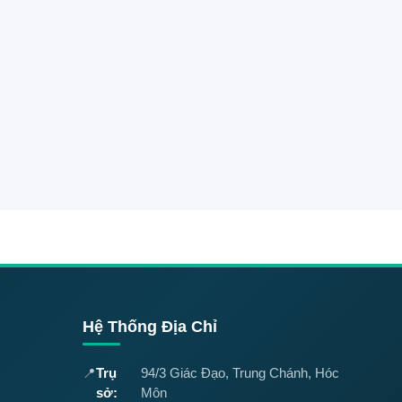
Hệ Thống Địa Chỉ
📍
Trụ
94/3 Giác Đạo, Trung Chánh, Hóc
sở:
Môn