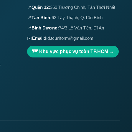
📍
Quận 12:
369 Trường Chinh, Tân Thới Nhất
📍
Tân Bình:
63 Tây Thạnh, Q.Tân Bình
📍
Bình Dương:
74/3 Lê Văn Tiên, Dĩ An
✉️
Email:
kd.tcuniform@gmail.com
🗺️ Khu vực phục vụ toàn TP.HCM →
ộ