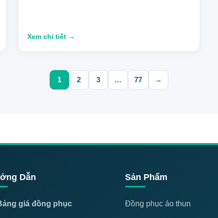
Xem chi tiết →
1
2
3
…
77
→
ớng Dẫn
Sản Phẩm
Bảng giá đồng phục
Đồng phục áo thun