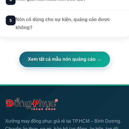
4
Nón có dùng cho sự kiện, quảng cáo được
5
không?
Xem tất cả mẫu nón quảng cáo →
Xưởng may đồng phục giá rẻ tại TP.HCM – Bình Dương.
Chuyên áo thun, sơ mi, bảo hộ lao động, áo bếp, tạp dề,