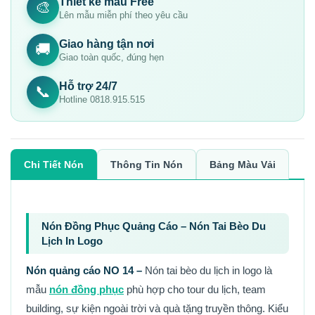
Thiết kế mẫu Free
🎨
Lên mẫu miễn phí theo yêu cầu
Giao hàng tận nơi
🚚
Giao toàn quốc, đúng hẹn
Hỗ trợ 24/7
📞
Hotline 0818.915.515
Chi Tiết Nón
Thông Tin Nón
Bảng Màu Vải
Nón Đồng Phục Quảng Cáo – Nón Tai Bèo Du
Lịch In Logo
Nón quảng cáo NO 14 –
Nón tai bèo du lịch in logo là
mẫu
nón đồng phục
phù hợp cho tour du lịch, team
building, sự kiện ngoài trời và quà tặng truyền thông. Kiểu