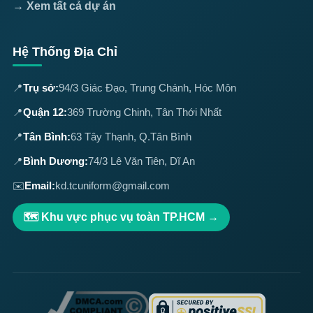
→ Xem tất cả dự án
Hệ Thống Địa Chỉ
📍
Trụ sở:
94/3 Giác Đạo, Trung Chánh, Hóc Môn
📍
Quận 12:
369 Trường Chinh, Tân Thới Nhất
📍
Tân Bình:
63 Tây Thạnh, Q.Tân Bình
📍
Bình Dương:
74/3 Lê Văn Tiên, Dĩ An
✉️
Email:
kd.tcuniform@gmail.com
🗺️ Khu vực phục vụ toàn TP.HCM →