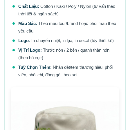
Chất Liệu:
Cotton / Kaki / Poly / Nylon (tư vấn theo
thời tiết & ngân sách)
Màu Sắc:
Theo màu tour/brand hoặc phối màu theo
yêu cầu
Logo:
In chuyển nhiệt, in lụa, in decal (tùy thiết kế)
Vị Trí Logo:
Trước nón / 2 bên / quanh thân nón
(theo bố cục)
Tuỳ Chọn Thêm:
Nhãn dệt/tem thương hiệu, phối
viền, phối chỉ, đóng gói theo set