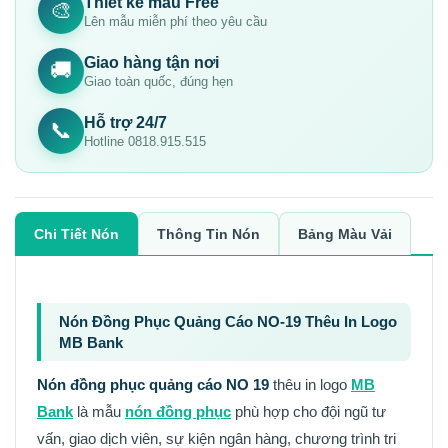
Thiết kế mẫu Free
🎨
Lên mẫu miễn phí theo yêu cầu
Giao hàng tận nơi
🚚
Giao toàn quốc, đúng hẹn
Hỗ trợ 24/7
📞
Hotline 0818.915.515
Chi Tiết Nón
Thông Tin Nón
Bảng Màu Vải
Nón Đồng Phục Quảng Cáo NO-19 Thêu In Logo
MB Bank
Nón đồng phục quảng cáo NO 19
thêu in
logo
MB
Bank
là mẫu
nón đồng phục
phù hợp cho đội ngũ tư
vấn, giao dịch viên, sự kiện ngân hàng, chương trình tri