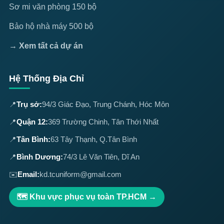
Sơ mi văn phòng 150 bộ
Bảo hộ nhà máy 500 bộ
→ Xem tất cả dự án
Hệ Thống Địa Chỉ
📍
Trụ sở:
94/3 Giác Đạo, Trung Chánh, Hóc Môn
📍
Quận 12:
369 Trường Chinh, Tân Thới Nhất
📍
Tân Bình:
63 Tây Thạnh, Q.Tân Bình
📍
Bình Dương:
74/3 Lê Văn Tiên, Dĩ An
✉️
Email:
kd.tcuniform@gmail.com
🗺️ Khu vực phục vụ toàn TP.HCM →