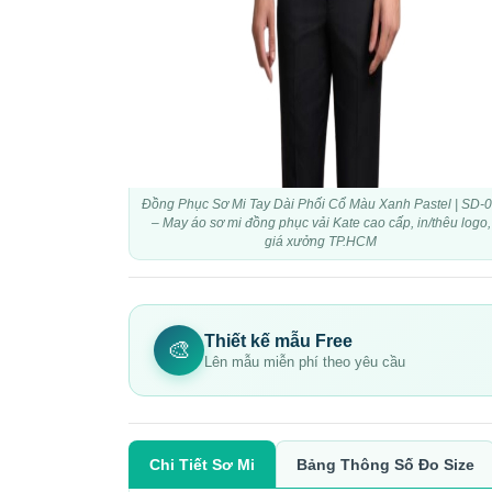
Đồng Phục Sơ Mi Tay Dài Phối Cổ Màu Xanh Pastel | SD-
– May áo sơ mi đồng phục vải Kate cao cấp, in/thêu logo,
giá xưởng TP.HCM
Thiết kế mẫu Free
🎨
Lên mẫu miễn phí theo yêu cầu
Chi Tiết Sơ Mi
Bảng Thông Số Đo Size