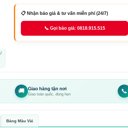
📋 Nhận báo giá & tư vấn miễn phí (24/7)
📞 Gọi báo giá: 0818.915.515
02
Giao hàng tận nơi
🚚
📞
Giao toàn quốc, đúng hẹn
Bảng Màu Vải