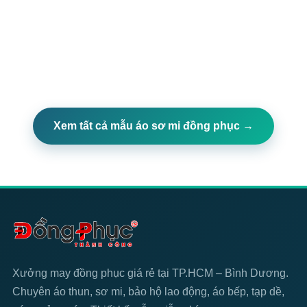
Xem tất cả mẫu áo sơ mi đồng phục →
Xưởng may đồng phục giá rẻ tại TP.HCM – Bình Dương.
Chuyên áo thun, sơ mi, bảo hộ lao động, áo bếp, tạp dề,