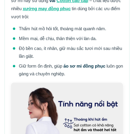
sơ mi này sử dụng
vải
Cotton cao cấp
– chất liệu được
nhiều
xưởng may đồng phục
tin dùng bởi các ưu điểm
vượt trội:
Thấm hút mồ hôi tốt, thoáng mát quanh năm.
Mềm mại, dễ chịu, thân thiện với làn da.
Độ bền cao, ít nhăn, giữ màu sắc tươi mới sau nhiều
lần giặt.
Giữ form ổn định, giúp
áo sơ mi đồng phục
luôn gọn
gàng và chuyên nghiệp.