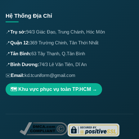
Hệ Thống Địa Chỉ
📍
Trụ sở:
94/3 Giác Đạo, Trung Chánh, Hóc Môn
📍
Quận 12:
369 Trường Chinh, Tân Thới Nhất
📍
Tân Bình:
63 Tây Thạnh, Q.Tân Bình
📍
Bình Dương:
74/3 Lê Văn Tiên, Dĩ An
✉️
Email:
kd.tcuniform@gmail.com
🗺️ Khu vực phục vụ toàn TP.HCM →