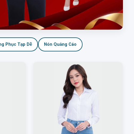
ng Phục Tạp Dề
Nón Quảng Cáo