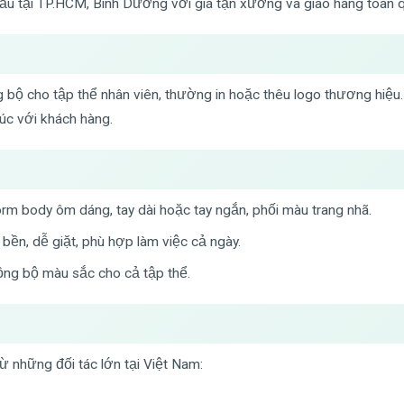
ầu tại TP.HCM, Bình Dương với giá tận xưởng và giao hàng toàn 
bộ cho tập thể nhân viên, thường in hoặc thêu logo thương hiệu. 
xúc với khách hàng.
rm body ôm dáng, tay dài hoặc tay ngắn, phối màu trang nhã.
 bền, dễ giặt, phù hợp làm việc cả ngày.
ồng bộ màu sắc cho cả tập thể.
 những đối tác lớn tại Việt Nam: