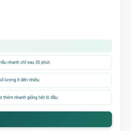
mẫu nhanh chỉ sau 30 phút.
ố lượng ít đến nhiều.
t thêm nhanh giống hệt lô đầu.