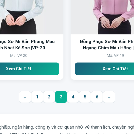
hục Sơ Mi Văn Phòng Màu
Đồng Phục Sơ Mi Văn Ph
h Nhạt Kẻ Sọc |VP-20
Ngang Chìm Màu Hồng |
Mã: VP-20
Mã: VP-19
Xem Chi Tiết
Xem Chi Tiết
←
1
2
3
4
5
6
→
hiệp, ngân hàng, công ty và cơ quan nhờ vẻ thanh lịch, chuyên