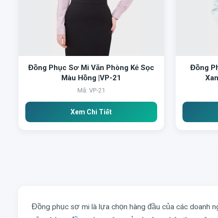
Đồng Phục Sơ Mi Văn Phòng Kẻ Sọc
Đồng P
Màu Hồng |VP-21
Xan
Mã: VP-21
Xem Chi Tiết
Đồng phục sơ mi là lựa chọn hàng đầu của các doanh ng