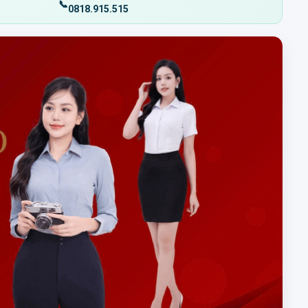
📞
0818.915.515