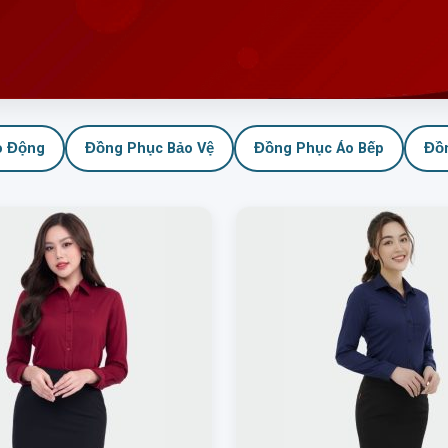
o Động
Đồng Phục Bảo Vệ
Đồng Phục Áo Bếp
Đồ