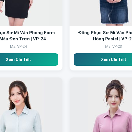
ục Sơ Mi Văn Phòng Form
Đồng Phục Sơ Mi Văn Ph
Màu Đen Trơn | VP-24
Hồng Pastel | VP-
Mã: VP-24
Mã: VP-23
Xem Chi Tiết
Xem Chi Tiết