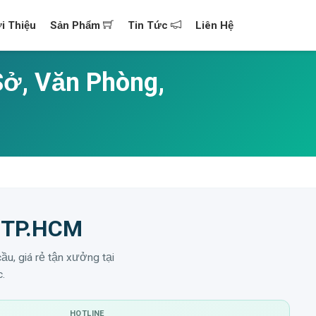
i Thiệu
Sản Phẩm
Tin Tức
Liên Hệ
ở, Văn Phòng,
i TP.HCM
u, giá rẻ tận xưởng tại
.
HOTLINE