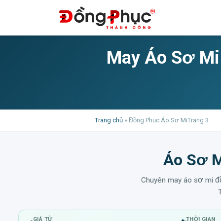
May Áo Sơ Mi
Trang chủ
»
Đồng Phục Áo Sơ Mi
Trang 3
Áo Sơ 
Chuyên may áo sơ mi đồ
GIÁ TỪ
THỜI GIAN