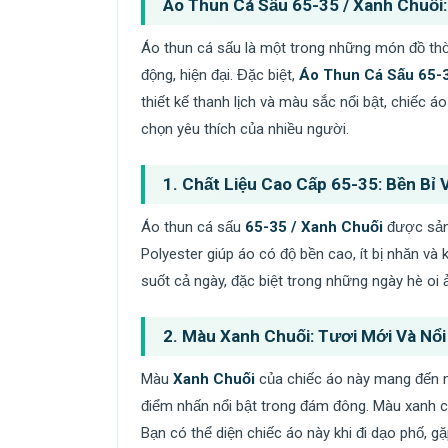
Áo Thun Cá Sấu 65-35 / Xanh Chuối
Áo thun cá sấu là một trong những món đồ thời
động, hiện đại. Đặc biệt,
Áo Thun Cá Sấu 65-3
thiết kế thanh lịch và màu sắc nổi bật, chiếc á
chọn yêu thích của nhiều người.
1.
Chất Liệu Cao Cấp 65-35: Bền Bỉ 
Áo thun cá sấu
65-35 / Xanh Chuối
được sản 
Polyester giúp áo có độ bền cao, ít bị nhăn và 
suốt cả ngày, đặc biệt trong những ngày hè oi 
2.
Màu Xanh Chuối: Tươi Mới Và Nổi
Màu
Xanh Chuối
của chiếc áo này mang đến mộ
điểm nhấn nổi bật trong đám đông. Màu xanh chu
Bạn có thể diện chiếc áo này khi đi dạo phố, g