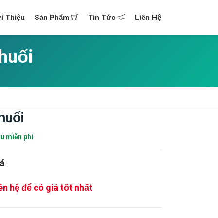
i Thiệu
Sản Phẩm
Tin Tức
Liên Hệ
huối
huối
u miễn phí
iá
ên hệ để có giá tốt nhất