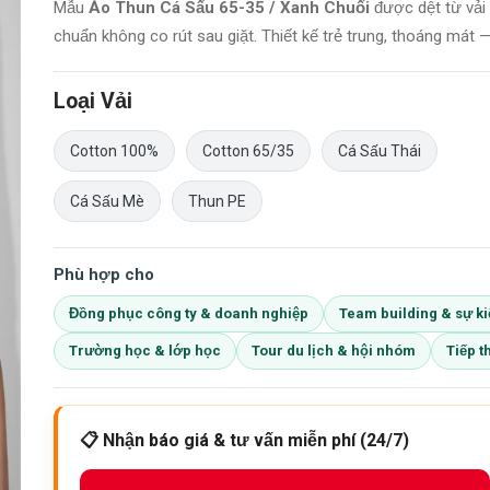
Mẫu
Áo Thun Cá Sấu 65-35 / Xanh Chuối
được dệt từ vải
chuẩn không co rút sau giặt. Thiết kế trẻ trung, thoáng mát —
Loại Vải
Cotton 100%
Cotton 65/35
Cá Sấu Thái
Cá Sấu Mè
Thun PE
Phù hợp cho
Đồng phục công ty & doanh nghiệp
Team building & sự ki
Trường học & lớp học
Tour du lịch & hội nhóm
Tiếp t
📋 Nhận báo giá & tư vấn miễn phí (24/7)