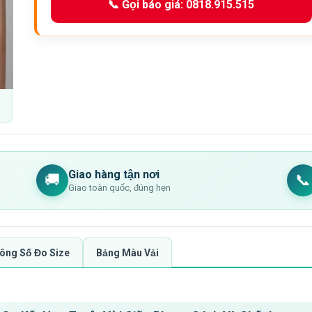
📞 Gọi báo giá: 0818.915.515
Giao hàng tận nơi
🚚
📞
Giao toàn quốc, đúng hẹn
ông Số Đo Size
Bảng Màu Vải