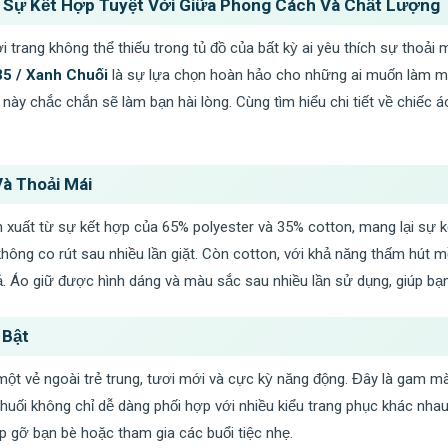
: Sự Kết Hợp Tuyệt Vời Giữa Phong Cách Và Chất Lượng
 trang không thể thiếu trong tủ đồ của bất kỳ ai yêu thích sự thoả
5 / Xanh Chuối
là sự lựa chọn hoàn hảo cho những ai muốn làm mớ
o này chắc chắn sẽ làm bạn hài lòng. Cùng tìm hiểu chi tiết về chiếc á
Và Thoải Mái
xuất từ sự kết hợp của 65% polyester và 35% cotton, mang lại sự k
không co rút sau nhiều lần giặt. Còn cotton, với khả năng thấm hút m
ả. Áo giữ được hình dáng và màu sắc sau nhiều lần sử dụng, giúp bạn t
 Bật
t vẻ ngoài trẻ trung, tươi mới và cực kỳ năng động. Đây là gam mà
ối không chỉ dễ dàng phối hợp với nhiều kiểu trang phục khác nhau m
ặp gỡ bạn bè hoặc tham gia các buổi tiệc nhẹ.