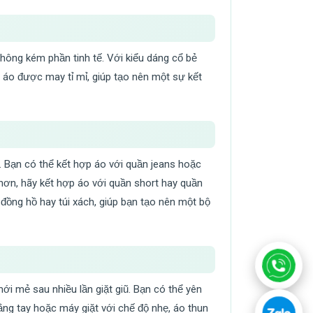
 không kém phần tinh tế. Với kiểu dáng cổ bẻ
 áo được may tỉ mỉ, giúp tạo nên một sự kết
t. Bạn có thể kết hợp áo với quần jeans hoặc
ơn, hãy kết hợp áo với quần short hay quần
đồng hồ hay túi xách, giúp bạn tạo nên một bộ
i mẻ sau nhiều lần giặt giũ. Bạn có thể yên
ằng tay hoặc máy giặt với chế độ nhẹ, áo thun