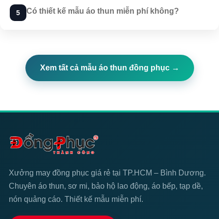
Có thiết kế mẫu áo thun miễn phí không?
5
Xem tất cả mẫu áo thun đồng phục →
Xưởng may đồng phục giá rẻ tại TP.HCM – Bình Dương.
Chuyên áo thun, sơ mi, bảo hộ lao động, áo bếp, tạp dề,
nón quảng cáo. Thiết kế mẫu miễn phí.