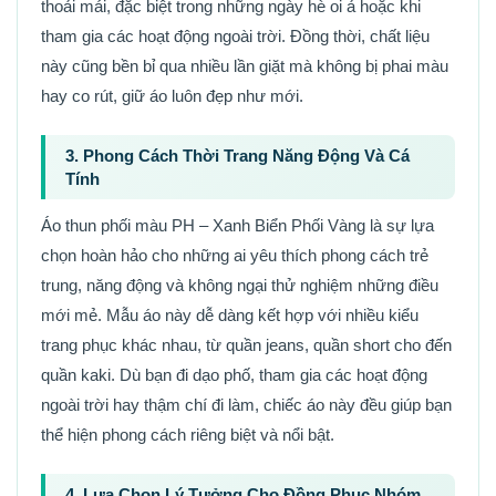
thoải mái, đặc biệt trong những ngày hè oi ả hoặc khi
tham gia các hoạt động ngoài trời. Đồng thời, chất liệu
này cũng bền bỉ qua nhiều lần giặt mà không bị phai màu
hay co rút, giữ áo luôn đẹp như mới.
3. Phong Cách Thời Trang Năng Động Và Cá
Tính
Áo thun phối màu PH – Xanh Biển Phối Vàng là sự lựa
chọn hoàn hảo cho những ai yêu thích phong cách trẻ
trung, năng động và không ngại thử nghiệm những điều
mới mẻ. Mẫu áo này dễ dàng kết hợp với nhiều kiểu
trang phục khác nhau, từ quần jeans, quần short cho đến
quần kaki. Dù bạn đi dạo phố, tham gia các hoạt động
ngoài trời hay thậm chí đi làm, chiếc áo này đều giúp bạn
thể hiện phong cách riêng biệt và nổi bật.
4. Lựa Chọn Lý Tưởng Cho Đồng Phục Nhóm