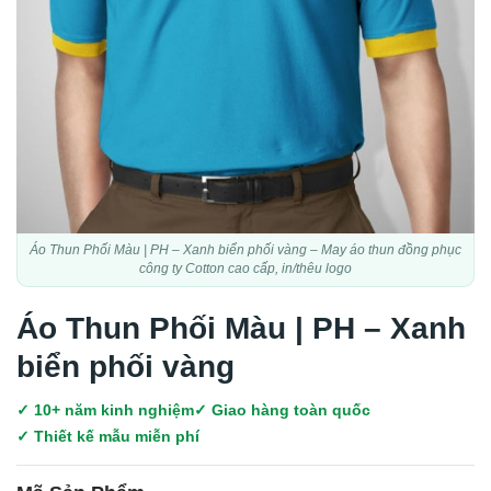
Áo Thun Phối Màu | PH – Xanh biển phối vàng – May áo thun đồng phục
công ty Cotton cao cấp, in/thêu logo
Áo Thun Phối Màu | PH – Xanh
biển phối vàng
✓ 10+ năm kinh nghiệm
✓ Giao hàng toàn quốc
✓ Thiết kế mẫu miễn phí