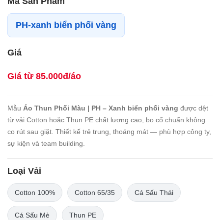
Mã Sản Phẩm
PH-xanh biển phối vàng
Giá
Giá từ 85.000đ/áo
Mẫu
Áo Thun Phối Màu | PH – Xanh biển phối vàng
được dệt
từ vải Cotton hoặc Thun PE chất lượng cao, bo cổ chuẩn không
co rút sau giặt. Thiết kế trẻ trung, thoáng mát — phù hợp công ty,
sự kiện và team building.
Loại Vải
Cotton 100%
Cotton 65/35
Cá Sấu Thái
Cá Sấu Mè
Thun PE