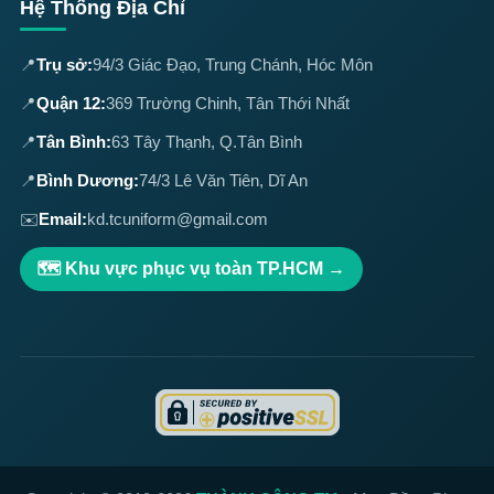
Hệ Thống Địa Chỉ
📍
Trụ sở:
94/3 Giác Đạo, Trung Chánh, Hóc Môn
📍
Quận 12:
369 Trường Chinh, Tân Thới Nhất
📍
Tân Bình:
63 Tây Thạnh, Q.Tân Bình
📍
Bình Dương:
74/3 Lê Văn Tiên, Dĩ An
✉️
Email:
kd.tcuniform@gmail.com
🗺️ Khu vực phục vụ toàn TP.HCM →