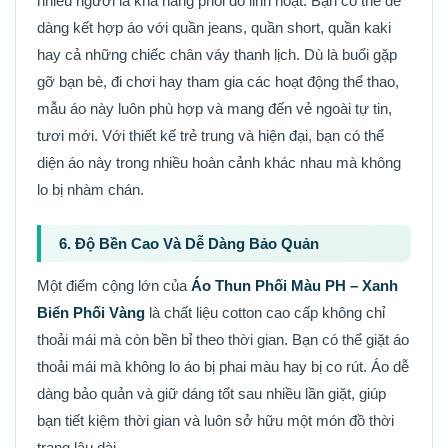
nhiều người là khả năng phối đồ linh hoạt. Bạn có thể dễ
dàng kết hợp áo với quần jeans, quần short, quần kaki
hay cả những chiếc chân váy thanh lịch. Dù là buổi gặp
gỡ bạn bè, đi chơi hay tham gia các hoạt động thể thao,
mẫu áo này luôn phù hợp và mang đến vẻ ngoài tự tin,
tươi mới. Với thiết kế trẻ trung và hiện đại, bạn có thể
diện áo này trong nhiều hoàn cảnh khác nhau mà không
lo bị nhàm chán.
6. Độ Bền Cao Và Dễ Dàng Bảo Quản
Một điểm cộng lớn của
Áo Thun Phối Màu PH – Xanh
Biển Phối Vàng
là chất liệu cotton cao cấp không chỉ
thoải mái mà còn bền bỉ theo thời gian. Bạn có thể giặt áo
thoải mái mà không lo áo bị phai màu hay bị co rút. Áo dễ
dàng bảo quản và giữ dáng tốt sau nhiều lần giặt, giúp
bạn tiết kiệm thời gian và luôn sở hữu một món đồ thời
trang lâu dài.