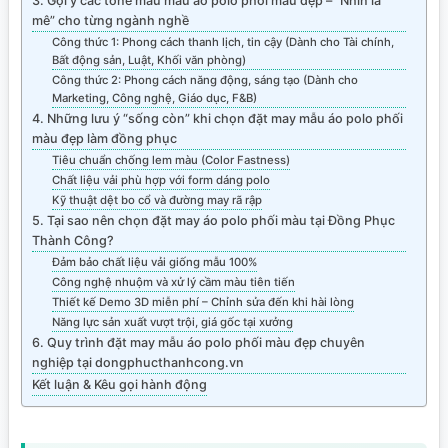
3. Gợi ý các tone màu mẫu áo polo phối màu đẹp – “Nhìn là
mê” cho từng ngành nghề
Công thức 1: Phong cách thanh lịch, tin cậy (Dành cho Tài chính,
Bất động sản, Luật, Khối văn phòng)
Công thức 2: Phong cách năng động, sáng tạo (Dành cho
Marketing, Công nghệ, Giáo dục, F&B)
4. Những lưu ý “sống còn” khi chọn đặt may mẫu áo polo phối
màu đẹp làm đồng phục
Tiêu chuẩn chống lem màu (Color Fastness)
Chất liệu vải phù hợp với form dáng polo
Kỹ thuật dệt bo cổ và đường may rã rập
5. Tại sao nên chọn đặt may áo polo phối màu tại Đồng Phục
Thành Công?
Đảm bảo chất liệu vải giống mẫu 100%
Công nghệ nhuộm và xử lý cầm màu tiên tiến
Thiết kế Demo 3D miễn phí – Chỉnh sửa đến khi hài lòng
Năng lực sản xuất vượt trội, giá gốc tại xưởng
6. Quy trình đặt may mẫu áo polo phối màu đẹp chuyên
nghiệp tại dongphucthanhcong.vn
Kết luận & Kêu gọi hành động