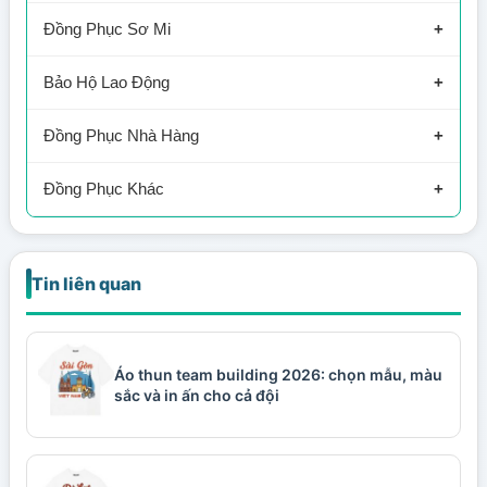
Áo Thun Công Ty
Đồng Phục Sơ Mi
Áo Thun Công Nhân
Sơ Mi Công Ty
Bảo Hộ Lao Động
Áo Thun Cafe
Sơ Mi Nhà Hàng
Bảo Hộ Công Nhân
Đồng Phục Nhà Hàng
Áo Thun Sự Kiện
Sơ Mi Công Nhân
Bảo Hộ Xây Dựng
Nhà Hàng
Đồng Phục Khác
Đầu Bếp
Bảo Vệ
Tin liên quan
Tạp Dề
Spa
Áo Khoác Đồng Phục
Áo thun team building 2026: chọn mẫu, màu
Mũ Nón
sắc và in ấn cho cả đội