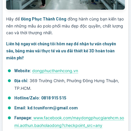
Hãy để
đồng hành cùng bạn kiến tạo
Đồng Phục Thành Công
nên những mẫu áo polo phối màu đẹp độc quyền, chất lượng
cao và thời thượng nhất.
Liên hệ ngay với chúng tôi hôm nay để nhận tư vấn chuyên
sâu, bảng màu vải thực tế và ưu đãi thiết kế 3D hoàn toàn
miễn phí!
dongphucthanhcong.vn
Website:
369 Trường Chinh, Phường Đông Hưng Thuận,
Địa chỉ:
TP.HCM.
Hotline/Zalo:
0818 915 515
Email:
kd.tcuniform@gmail.com
www.facebook.com/maydongphucgiarehcm.so
Fanpage:
mi.aothun.baoholaodong?checkpoint_src=any