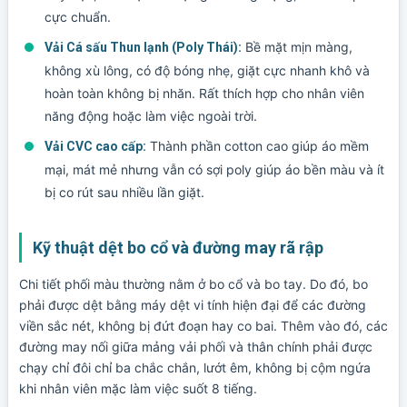
cực chuẩn.
Bề mặt mịn màng,
Vải Cá sấu Thun lạnh (Poly Thái):
không xù lông, có độ bóng nhẹ, giặt cực nhanh khô và
hoàn toàn không bị nhăn. Rất thích hợp cho nhân viên
năng động hoặc làm việc ngoài trời.
Thành phần cotton cao giúp áo mềm
Vải CVC cao cấp:
mại, mát mẻ nhưng vẫn có sợi poly giúp áo bền màu và ít
bị co rút sau nhiều lần giặt.
Kỹ thuật dệt bo cổ và đường may rã rập
Chi tiết phối màu thường nằm ở bo cổ và bo tay. Do đó, bo
phải được dệt bằng máy dệt vi tính hiện đại để các đường
viền sắc nét, không bị đứt đoạn hay co bai. Thêm vào đó, các
đường may nối giữa mảng vải phối và thân chính phải được
chạy chỉ đôi chỉ ba chắc chắn, lướt êm, không bị cộm ngứa
khi nhân viên mặc làm việc suốt 8 tiếng.