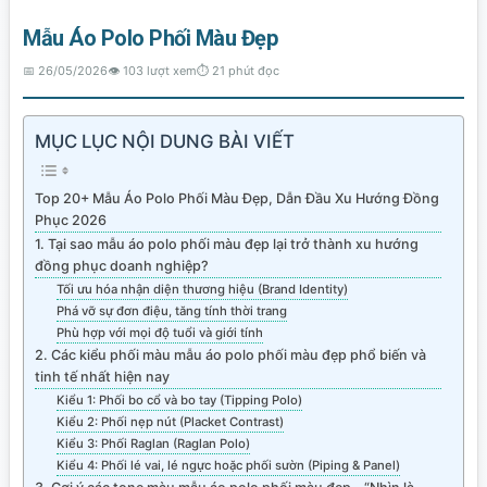
Mẫu Áo Polo Phối Màu Đẹp
📅 26/05/2026
👁️ 103 lượt xem
⏱ 21 phút đọc
MỤC LỤC NỘI DUNG BÀI VIẾT
Top 20+ Mẫu Áo Polo Phối Màu Đẹp, Dẫn Đầu Xu Hướng Đồng
Phục 2026
1. Tại sao mẫu áo polo phối màu đẹp lại trở thành xu hướng
đồng phục doanh nghiệp?
Tối ưu hóa nhận diện thương hiệu (Brand Identity)
Phá vỡ sự đơn điệu, tăng tính thời trang
Phù hợp với mọi độ tuổi và giới tính
2. Các kiểu phối màu mẫu áo polo phối màu đẹp phổ biến và
tinh tế nhất hiện nay
Kiểu 1: Phối bo cổ và bo tay (Tipping Polo)
Kiểu 2: Phối nẹp nút (Placket Contrast)
Kiểu 3: Phối Raglan (Raglan Polo)
Kiểu 4: Phối lé vai, lé ngực hoặc phối sườn (Piping & Panel)