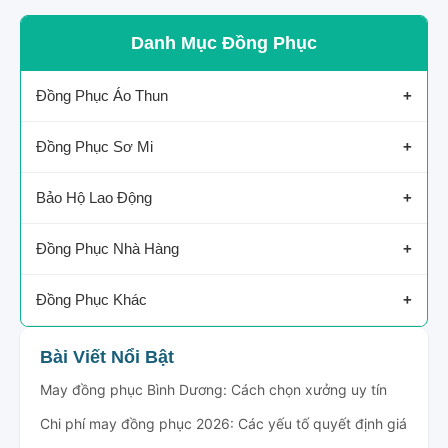
Danh Mục Đồng Phục
Đồng Phục Áo Thun
Áo Thun Công Ty
Đồng Phục Sơ Mi
Áo Thun Công Nhân
Sơ Mi Công Ty
Bảo Hộ Lao Động
Áo Thun Cafe
Sơ Mi Nhà Hàng
Bảo Hộ Công Nhân
Đồng Phục Nhà Hàng
Áo Thun Sự Kiện
Sơ Mi Công Nhân
Bảo Hộ Xây Dựng
Nhà Hàng
Đồng Phục Khác
Đầu Bếp
Bảo Vệ
Bài Viết Nổi Bật
May đồng phục Bình Dương: Cách chọn xưởng uy tín
Tạp Dề
Spa
Chi phí may đồng phục 2026: Các yếu tố quyết định giá
Áo Khoác Đồng Phục