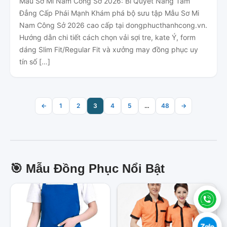
Mẫu Sơ Mi Nam Công Sở 2026: Bí Quyết Nâng Tầm
Đẳng Cấp Phái Mạnh Khám phá bộ sưu tập Mẫu Sơ Mi
Nam Công Sở 2026 cao cấp tại dongphucthanhcong.vn.
Hướng dẫn chi tiết cách chọn vải sợi tre, kate Ý, form
dáng Slim Fit/Regular Fit và xưởng may đồng phục uy
tín số […]
←
1
2
3
4
5
…
48
→
🎯 Mẫu Đồng Phục Nổi Bật