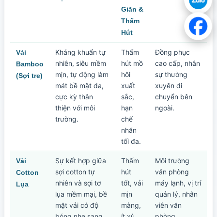
Giãn &
Thấm
Hút
Kháng khuẩn tự
Thấm
Đồng phục
Vải
nhiên, siêu mềm
hút mồ
cao cấp, nhân
Bamboo
mịn, tự động làm
hôi
sự thường
(Sợi tre)
mát bề mặt da,
xuất
xuyên di
cực kỳ thân
sắc,
chuyển bên
thiện với môi
hạn
ngoài.
trường.
chế
nhăn
tối đa.
Sự kết hợp giữa
Thấm
Môi trường
Vải
sợi cotton tự
hút
văn phòng
Cotton
nhiên và sợi tơ
tốt, vải
máy lạnh, vị trí
Lụa
lụa mềm mại, bề
mịn
quản lý, nhân
mặt vải có độ
màng,
viên văn
bóng nhẹ sang
ít xù
phòng.