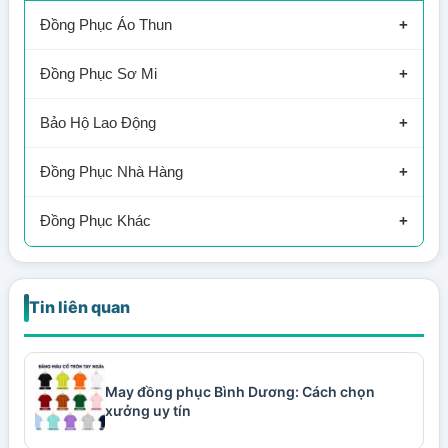
Đồng Phục Áo Thun
Áo Thun Công Ty
Đồng Phục Sơ Mi
Áo Thun Công Nhân
Sơ Mi Công Ty
Bảo Hộ Lao Động
Áo Thun Cafe
Sơ Mi Nhà Hàng
Bảo Hộ Công Nhân
Đồng Phục Nhà Hàng
Áo Thun Sự Kiện
Sơ Mi Công Nhân
Bảo Hộ Xây Dựng
Nhà Hàng
Đồng Phục Khác
Đầu Bếp
Bảo Vệ
Tin liên quan
Tạp Dề
Spa
Áo Khoác Đồng Phục
May đồng phục Bình Dương: Cách chọn
Mũ Nón
xưởng uy tín