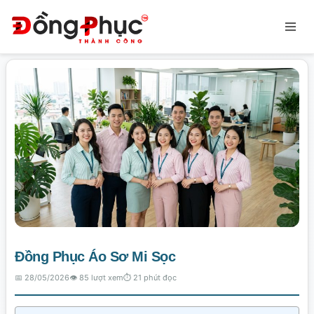
Đồng Phục Áo Sơ Mi Sọc
Trang chủ
»
Tin Tức Sản Phẩm
»
Đồng Phục Áo Sơ Mi Sọc
Đồng Phục Áo Sơ Mi Sọc
📅 28/05/2026
👁️ 85 lượt xem
⏱ 21 phút đọc