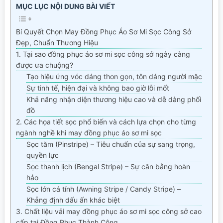
MỤC LỤC NỘI DUNG BÀI VIẾT
Bí Quyết Chọn May Đồng Phục Áo Sơ Mi Sọc Công Sở
Đẹp, Chuẩn Thương Hiệu
1. Tại sao đồng phục áo sơ mi sọc công sở ngày càng
được ưa chuộng?
Tạo hiệu ứng vóc dáng thon gọn, tôn dáng người mặc
Sự tinh tế, hiện đại và không bao giờ lỗi mốt
Khả năng nhận diện thương hiệu cao và dễ dàng phối
đồ
2. Các họa tiết sọc phổ biến và cách lựa chọn cho từng
ngành nghề khi may đồng phục áo sơ mi sọc
Sọc tăm (Pinstripe) – Tiêu chuẩn của sự sang trọng,
quyền lực
Sọc thanh lịch (Bengal Stripe) – Sự cân bằng hoàn
hảo
Sọc lớn cá tính (Awning Stripe / Candy Stripe) –
Khẳng định dấu ấn khác biệt
3. Chất liệu vải may đồng phục áo sơ mi sọc công sở cao
cấp tại Đồng Phục Thành Công