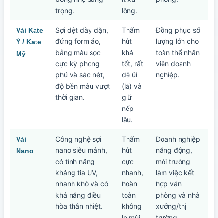
trọng.
lông.
Sợi dệt dày dặn,
Thấm
Đồng phục số
Vải Kate
đứng form áo,
hút
lượng lớn cho
Ý / Kate
bảng màu sọc
khá
toàn thể nhân
Mỹ
cực kỳ phong
tốt, rất
viên doanh
phú và sắc nét,
dễ ủi
nghiệp.
độ bền màu vượt
(là) và
thời gian.
giữ
nếp
lâu.
Công nghệ sợi
Thấm
Doanh nghiệp
Vải
nano siêu mảnh,
hút
năng động,
Nano
có tính năng
cực
môi trường
kháng tia UV,
nhanh,
làm việc kết
nhanh khô và có
hoàn
hợp văn
khả năng điều
toàn
phòng và nhà
hòa thân nhiệt.
không
xưởng/thị
lo mùi
trường.